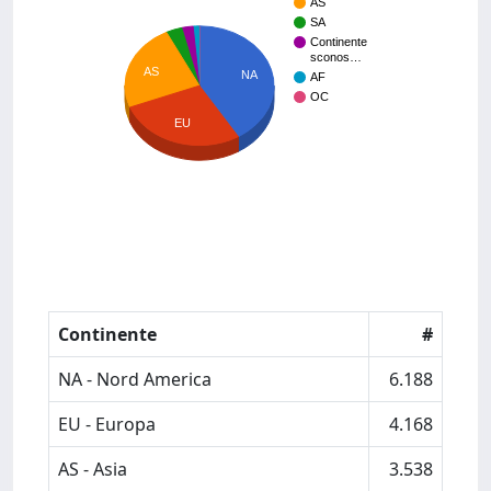
AS
SA
Continente
sconos…
AS
NA
AF
OC
EU
Continente
#
NA - Nord America
6.188
EU - Europa
4.168
AS - Asia
3.538