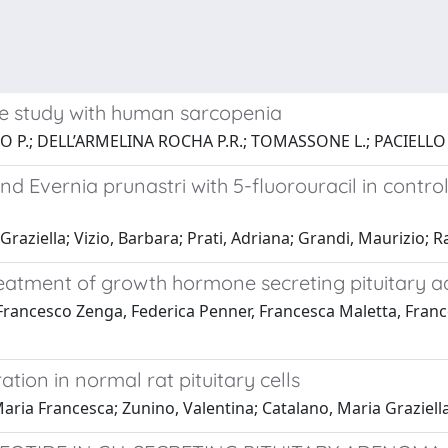
ve study with human sarcopenia
NCO P.; DELL’ARMELINA ROCHA P.R.; TOMASSONE L.; PACIELLO
and Evernia prunastri with 5-fluorouracil in contr
Graziella; Vizio, Barbara; Prati, Adriana; Grandi, Maurizio;
reatment of growth hormone secreting pituitary 
Francesco Zenga, Federica Penner, Francesca Maletta, Frances
tion in normal rat pituitary cells
Maria Francesca; Zunino, Valentina; Catalano, Maria Graziella