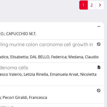
1
2
 O.; CAPUCCHIO M.T.
olling murine colon carcinoma cell growth in
 Radice, Elisabetta; DAL BELLO, Federica; Medana, Claudio
adenoma cells
co Valerio, Letizia Rinella, Emanuela Arvat, Nicoletta
; Pecori Giraldi, Francesca