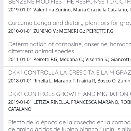
BENZENE MODIFIES THE RESPONSE TO OCTR
2019-01-01 Valentina Zunino, Maria Graziella Catalano, 
Curcuma Longa and dietary plant oils for growi
2010-01-01 ZUNINO V.; MEINERI G.; PEIRETTI P.G.
Determination of carnosine, anserine, homocar
diffetrent animal species
2011-01-01 Peiretti P.G; Medana C.; Visentin S.; Giancotti
DKK1 CONTROLLA LA CRESCITA E LA MIGRAZ
2018-01-01 Rinella L, Marano F, Frairia R, Bosco O, Zunin
DKK1 CONTROLS GROWTH AND MIGRATION O
2019-01-01 LETIZIA RINELLA, FRANCESCA MARANO, RO
CATALANO
Efecto de la època de la cosecha en la composi
de amino àcidos de lupino blanco (lupinus albu