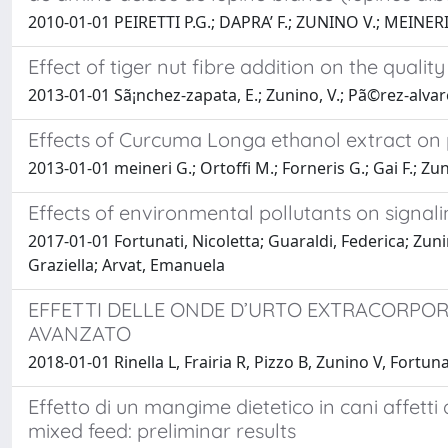
2010-01-01 PEIRETTI P.G.; DAPRA’ F.; ZUNINO V.; MEINER
Effect of tiger nut fibre addition on the qual
2013-01-01 Sã¡nchez-zapata, E.; Zunino, V.; Pã©rez-alvarez
Effects of Curcuma Longa ethanol extract on ph
2013-01-01 meineri G.; Ortoffi M.; Forneris G.; Gai F.; Zu
Effects of environmental pollutants on signal
2017-01-01 Fortunati, Nicoletta; Guaraldi, Federica; Zun
Graziella; Arvat, Emanuela
EFFETTI DELLE ONDE D’URTO EXTRACORPOR
AVANZATO
2018-01-01 Rinella L, Frairia R, Pizzo B, Zunino V, Fortun
Effetto di un mangime dietetico in cani affetti 
mixed feed: preliminar results