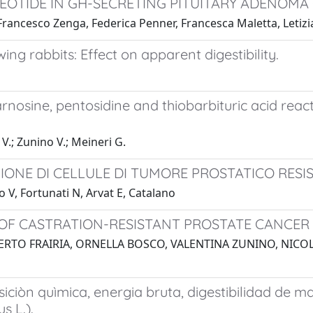
EOTIDE IN GH-SECRETING PITUITARY ADENOMA
Francesco Zenga, Federica Penner, Francesca Maletta, Letizia
ng rabbits: Effect on apparent digestibility.
nosine, pentosidine and thiobarbituric acid reac
 V.; Zunino V.; Meineri G.
IONE DI CELLULE DI TUMORE PROSTATICO RESI
o V, Fortunati N, Arvat E, Catalano
F CASTRATION-RESISTANT PROSTATE CANCER 
BERTO FRAIRIA, ORNELLA BOSCO, VALENTINA ZUNINO, NICO
ciòn quìmica, energia bruta, digestibilidad de ma
s L.).