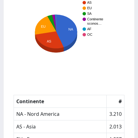
AS
EU
SA
Continente
sconos…
EU
AF
NA
OC
AS
Continente
#
NA - Nord America
3.210
AS - Asia
2.013