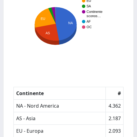
EU
SA
Continente
sconos…
EU
AF
NA
OC
AS
Continente
#
NA - Nord America
4.362
AS - Asia
2.187
EU - Europa
2.093