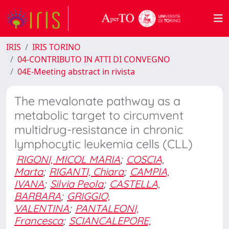
IRIS
IRIS TORINO
04-CONTRIBUTO IN ATTI DI CONVEGNO
04E-Meeting abstract in rivista
The mevalonate pathway as a
metabolic target to circumvent
multidrug-resistance in chronic
lymphocytic leukemia cells (CLL)
RIGONI, MICOL MARIA
;
COSCIA,
Marta
;
RIGANTI, Chiara
;
CAMPIA,
IVANA
;
Silvia Peola
;
CASTELLA,
BARBARA
;
GRIGGIO,
VALENTINA
;
PANTALEONI,
Francesca
;
SCIANCALEPORE,