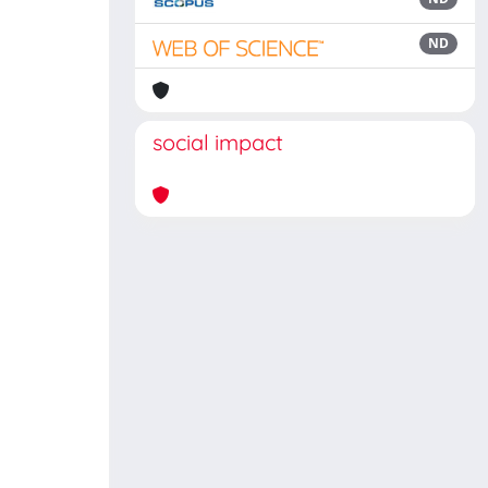
ND
social impact