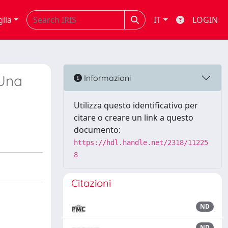
glia
IT
LOGIN
 Una
Informazioni
Utilizza questo identificativo per
citare o creare un link a questo
documento:
https://hdl.handle.net/2318/11225
8
Citazioni
ND
ND