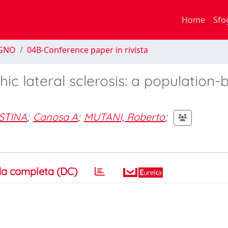
Home
Sfo
EGNO
04B-Conference paper in rivista
ic lateral sclerosis: a population
STINA
;
Canosa A
;
MUTANI, Roberto
;
a completa (DC)