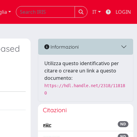
glia
IT
LOGIN
-based
Informazioni
Utilizza questo identificativo per
citare o creare un link a questo
documento:
https://hdl.handle.net/2318/11818
0
Citazioni
ND
ND