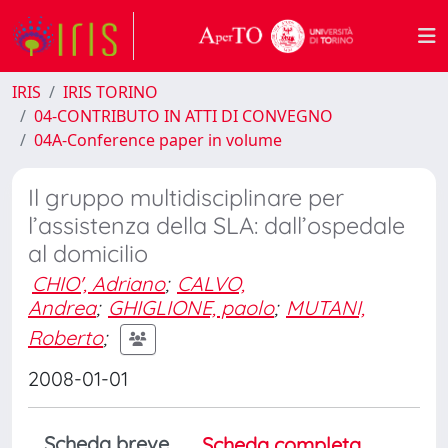
IRIS
IRIS TORINO
04-CONTRIBUTO IN ATTI DI CONVEGNO
04A-Conference paper in volume
Il gruppo multidisciplinare per
l’assistenza della SLA: dall’ospedale
al domicilio
CHIO', Adriano
;
CALVO,
Andrea
;
GHIGLIONE, paolo
;
MUTANI,
Roberto
;
2008-01-01
Scheda breve
Scheda completa