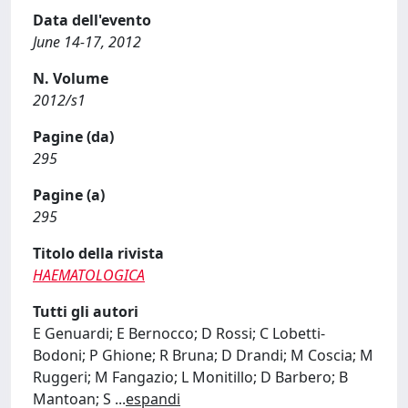
Data dell'evento
June 14-17, 2012
N. Volume
2012/s1
Pagine (da)
295
Pagine (a)
295
Titolo della rivista
HAEMATOLOGICA
Tutti gli autori
E Genuardi; E Bernocco; D Rossi; C Lobetti-
Bodoni; P Ghione; R Bruna; D Drandi; M Coscia; M
Ruggeri; M Fangazio; L Monitillo; D Barbero; B
Mantoan; S
...
espandi