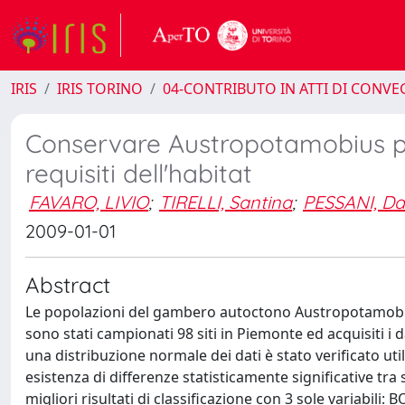
IRIS
IRIS TORINO
04-CONTRIBUTO IN ATTI DI CONV
Conservare Austropotamobius pa
requisiti dell'habitat
FAVARO, LIVIO
;
TIRELLI, Santina
;
PESSANI, Da
2009-01-01
Abstract
Le popolazioni del gambero autoctono Austropotamobius
sono stati campionati 98 siti in Piemonte ed acquisiti i d
una distribuzione normale dei dati è stato verificato uti
esistenza di differenze statisticamente significative tra s
migliori risultati di classificazione con 3 sole variabili