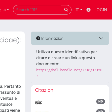
glia
IT
LOGIN
idae):
Informazioni
Utilizza questo identificativo per
citare o creare un link a questo
documento:
https://hdl.handle.net/2318/13150
3
a. Pertanto
Citazioni
l’assunto di
’eventuale
ND
ituisce i
tigati viene
ND