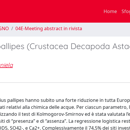
Home
Sfo
EGNO
04E-Meeting abstract in rivista
llipes (Crustacea Decapoda Astac
niela
 pallipes hanno subito una forte riduzione in tutta Europ
ati relativi alla chimica delle acque. Per ciascun parametro, 
lizzando il test di Kolmogorov-Smirnov ed è stata valutata l
iti di “presenza” e di “assenza”. La regressione logistica rest
: BOD5, SO42-, e Ca2+. Complessivamente il 74,5% dei siti inves