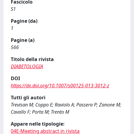
Fascicolo
S1
Pagine (da)
1
Pagine (a)
566
Titolo della rivista
DIABETOLOGIA
DOI
https://dx.doi.org/10.1007/s00125-013-3012-z
Tutti gli autori
Trevisan M; Coppo E; Raviolo A; Passera P; Zanone M;
Cavallo F; Porta M; Trento M
Appare nelle tipologie:
04E-Meeting abstract in rivista