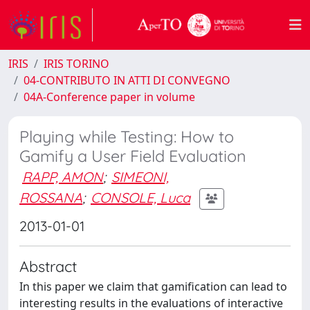
IRIS
IRIS TORINO
04-CONTRIBUTO IN ATTI DI CONVEGNO
04A-Conference paper in volume
Playing while Testing: How to
Gamify a User Field Evaluation
RAPP, AMON
;
SIMEONI,
ROSSANA
;
CONSOLE, Luca
2013-01-01
Abstract
In this paper we claim that gamification can lead to
interesting results in the evaluations of interactive