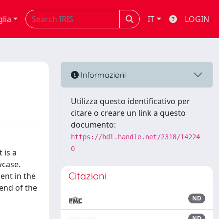
glia
IT
LOGIN
Informazioni
Utilizza questo identificativo per
citare o creare un link a questo
documento:
https://hdl.handle.net/2318/14224
0
 is a
wcase.
Citazioni
ent in the
rend of the
ND
ND