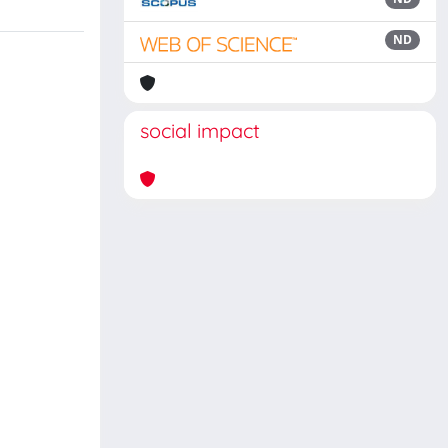
ND
social impact