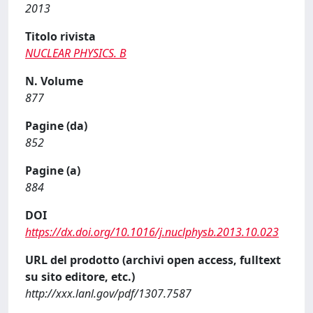
2013
Titolo rivista
NUCLEAR PHYSICS. B
N. Volume
877
Pagine (da)
852
Pagine (a)
884
DOI
https://dx.doi.org/10.1016/j.nuclphysb.2013.10.023
URL del prodotto (archivi open access, fulltext
su sito editore, etc.)
http://xxx.lanl.gov/pdf/1307.7587