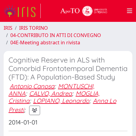
IRIS
IRIS TORINO
04-CONTRIBUTO IN ATTI DI CONVEGNO
04E-Meeting abstract in rivista
Cognitive Reserve in ALS with
Comorbid Frontotemporal Dementia
(FTD): A Population-Based Study
Antonio Canosa
;
MONTUSCHI,
ANNA
;
CALVO, Andrea
;
MOGLIA,
Cristina
;
LOPIANO, Leonardo
;
Anna Lo
Presti
;
2014-01-01