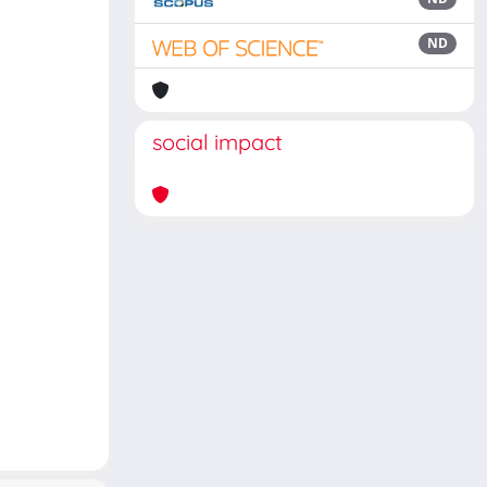
ND
social impact