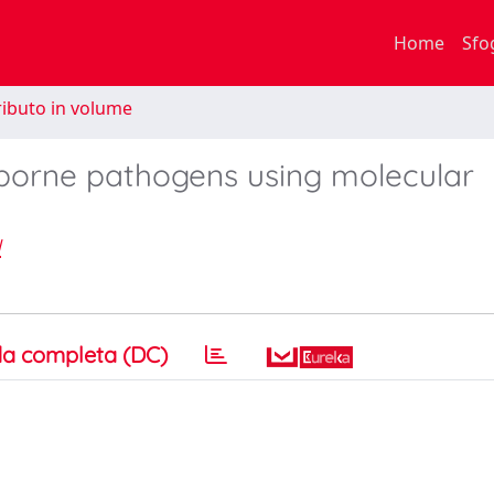
Home
Sfo
ibuto in volume
borne pathogens using molecular
I
a completa (DC)