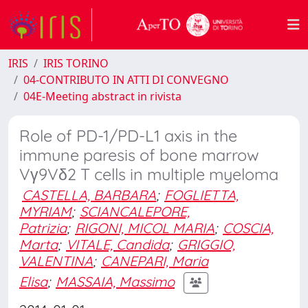
IRIS
IRIS TORINO
04-CONTRIBUTO IN ATTI DI CONVEGNO
04E-Meeting abstract in rivista
Role of PD-1/PD-L1 axis in the
immune paresis of bone marrow
Vγ9Vδ2 T cells in multiple myeloma
CASTELLA, BARBARA
;
FOGLIETTA,
MYRIAM
;
SCIANCALEPORE,
Patrizia
;
RIGONI, MICOL MARIA
;
COSCIA,
Marta
;
VITALE, Candida
;
GRIGGIO,
VALENTINA
;
CANEPARI, Maria
Elisa
;
MASSAIA, Massimo