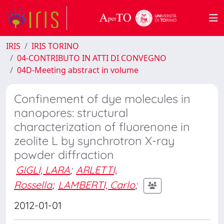
IRIS
IRIS TORINO
04-CONTRIBUTO IN ATTI DI CONVEGNO
04D-Meeting abstract in volume
Confinement of dye molecules in
nanopores: structural
characterization of fluorenone in
zeolite L by synchrotron X-ray
powder diffraction
GIGLI, LARA
;
ARLETTI,
Rossella
;
LAMBERTI, Carlo
;
2012-01-01