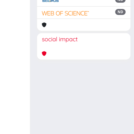
ND
social impact