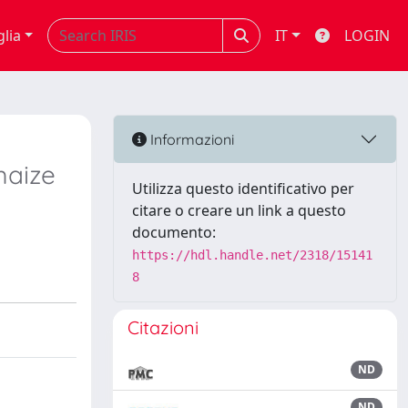
glia
IT
LOGIN
Informazioni
maize
Utilizza questo identificativo per
citare o creare un link a questo
documento:
https://hdl.handle.net/2318/15141
8
Citazioni
ND
ND