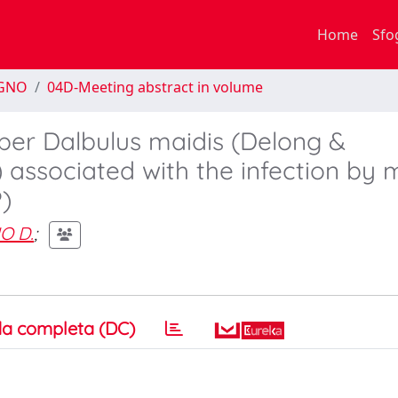
Home
Sfo
EGNO
04D-Meeting abstract in volume
per Dalbulus maidis (Delong &
 associated with the infection by 
)
O D.
;
a completa (DC)