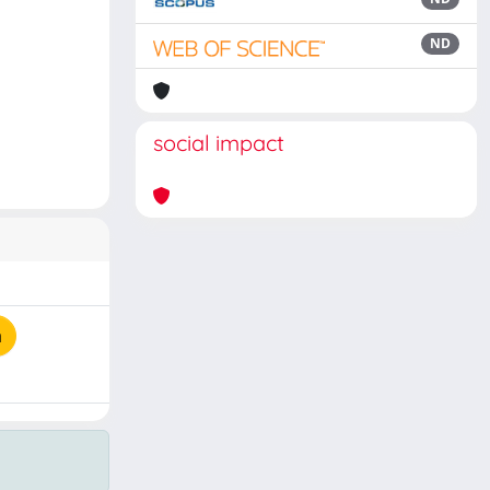
ND
social impact
a