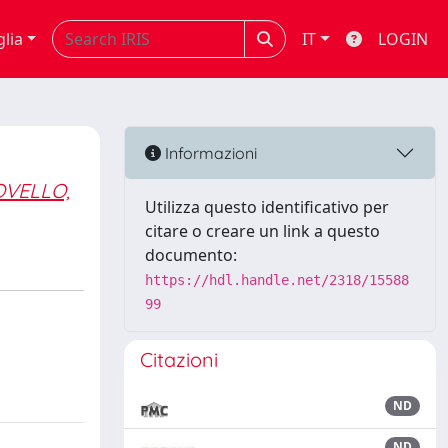
glia
IT
LOGIN
Informazioni
VELLO,
Utilizza questo identificativo per
citare o creare un link a questo
documento:
https://hdl.handle.net/2318/15588
99
Citazioni
ND
ND