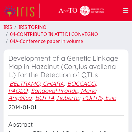
IRIS
IRIS TORINO
04-CONTRIBUTO IN ATTI DI CONVEGNO
04A-Conference paper in volume
Development of a Genetic Linkage
Map in Hazelnut (Corylus avellana
L.) for the Detection of QTLs
BELTRAMO, CHIARA
;
BOCCACCI,
PAOLO
;
Sandoval Prando, María
Angélica
;
BOTTA, Roberto
;
PORTIS, Ezio
2014-01-01
Abstract