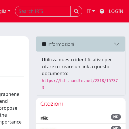
glia
IT
LOGIN
Informazioni
Utilizza questo identificativo per
citare o creare un link a questo
documento:
https://hdl.handle.net/2318/15737
3
 graphene
 and
Citazioni
 propose
 the
ND
importance
ND