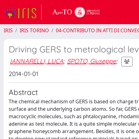
IRIS
IRIS TORINO
04-CONTRIBUTO IN ATTI DI CONV
Driving GERS to metrological lev
IANNARELLI, LUCA
;
SPOTO, Giuseppe
;
2014-01-01
Abstract
The chemical mechanism of GERS is based on charge t
surface and the underlying carbon atoms. So far, GERS
macrocyclic molecules, such as phtalocyanine, rhodamine
adenine as test molecule. It is a quite simple molecula
graphene honeycomb arrangement. Besides, it is one of
to develop new standard reference materials based on 