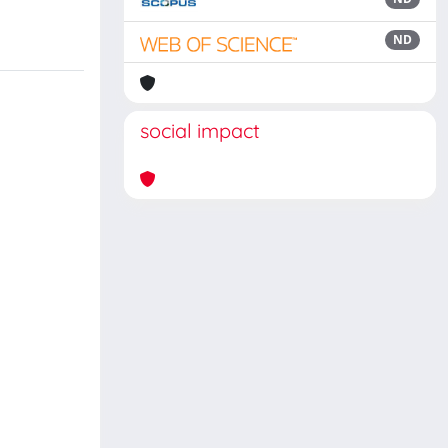
ND
social impact