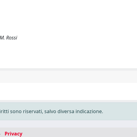
.M. Rossi
ritti sono riservati, salvo diversa indicazione.
-
Privacy