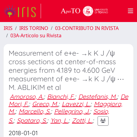
IRIS
IRIS TORINO
03-CONTRIBUTO IN RIVISTA
03A-Articolo su Rivista
Measurement of e+e- →k K J /ψ
cross sections at center-of-mass
energies from 4.189 to 4.600 GeV
measurement of e+e- →k K J /ψ ⋯
M. ABLIKIM et al
Amoroso, A.
;
Bianchi, F.
;
Destefanis, M.
;
De
Mori, F.
;
Greco, M.
;
Lavezzi, L.
;
Maggiora,
M.
;
Marcello, S.
;
Pellegrino, J.
;
Sosio,
S.
;
Spataro, S.
;
Yan, L.
;
Zotti, L.
;
2018-01-01