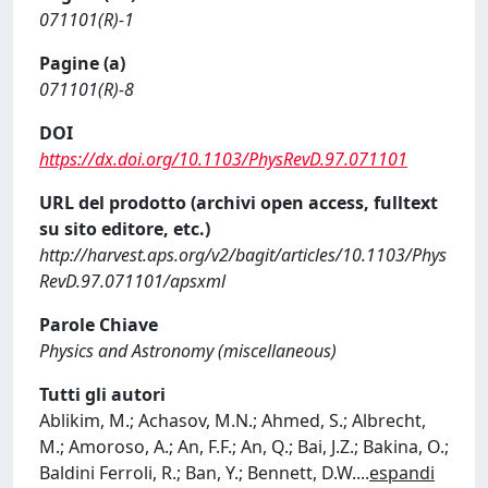
071101(R)-1
Pagine (a)
071101(R)-8
DOI
https://dx.doi.org/10.1103/PhysRevD.97.071101
URL del prodotto (archivi open access, fulltext
su sito editore, etc.)
http://harvest.aps.org/v2/bagit/articles/10.1103/Phys
RevD.97.071101/apsxml
Parole Chiave
Physics and Astronomy (miscellaneous)
Tutti gli autori
Ablikim, M.; Achasov, M.N.; Ahmed, S.; Albrecht,
M.; Amoroso, A.; An, F.F.; An, Q.; Bai, J.Z.; Bakina, O.;
Baldini Ferroli, R.; Ban, Y.; Bennett, D.W.
...
espandi