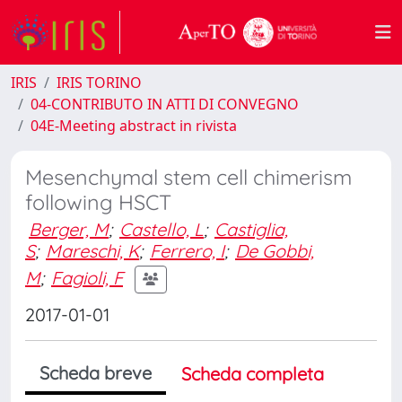
IRIS
IRIS TORINO
04-CONTRIBUTO IN ATTI DI CONVEGNO
04E-Meeting abstract in rivista
Mesenchymal stem cell chimerism
following HSCT
Berger, M
;
Castello, L
;
Castiglia,
S
;
Mareschi, K
;
Ferrero, I
;
De Gobbi,
M
;
Fagioli, F
2017-01-01
Scheda breve
Scheda completa