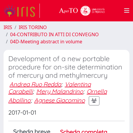
IRIS
IRIS TORINO
04-CONTRIBUTO IN ATTI DI CONVEGNO
04D-Meeting abstract in volume
Development of a new portable
procedure for on-site determination
of mercury and methylmercury
Andrea Ruo Redda
;
Valentina
Carabelli
;
Mery Malandrino
;
Ornella
Abollino
;
Agnese Giacomino
2017-01-01
Scheda breve
Scheda completa