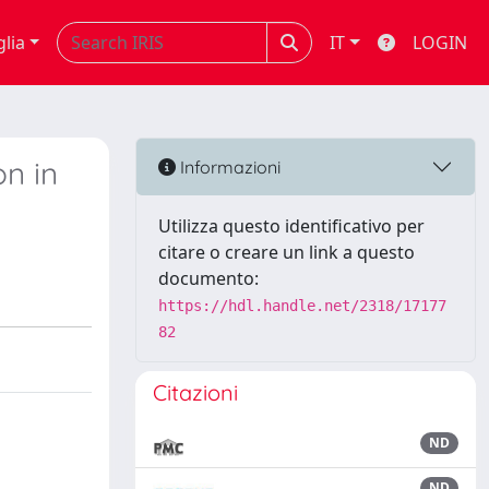
glia
IT
LOGIN
n in
Informazioni
Utilizza questo identificativo per
citare o creare un link a questo
documento:
https://hdl.handle.net/2318/17177
82
Citazioni
ND
ND