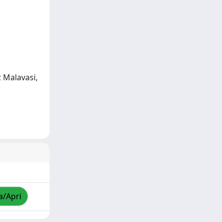
; Malavasi,
a/Apri