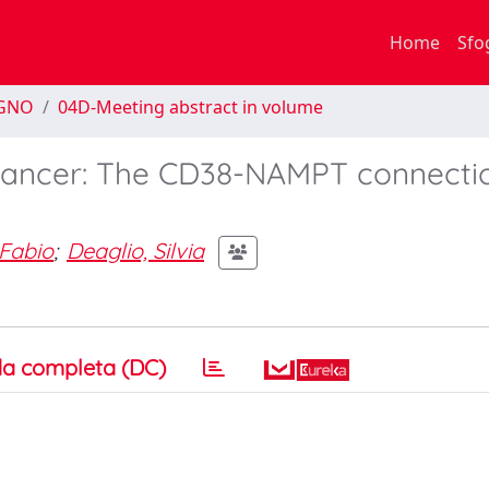
Home
Sfo
EGNO
04D-Meeting abstract in volume
cancer: The CD38-NAMPT connectio
 Fabio
;
Deaglio, Silvia
a completa (DC)