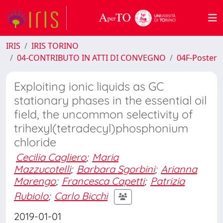
IRIS
IRIS TORINO
04-CONTRIBUTO IN ATTI DI CONVEGNO
04F-Poster
Exploiting ionic liquids as GC
stationary phases in the essential oil
field, the uncommon selectivity of
trihexyl(tetradecyl)phosphonium
chloride
Cecilia Cagliero
;
Maria
Mazzucotelli
;
Barbara Sgorbini
;
Arianna
Marengo
;
Francesca Capetti
;
Patrizia
Rubiolo
;
Carlo Bicchi
2019-01-01