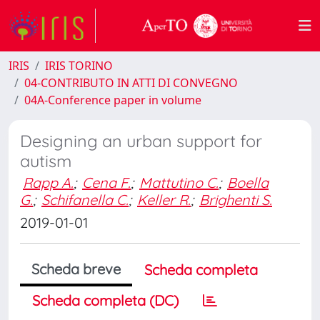
IRIS
IRIS TORINO
04-CONTRIBUTO IN ATTI DI CONVEGNO
04A-Conference paper in volume
Designing an urban support for
autism
Rapp A.
;
Cena F.
;
Mattutino C.
;
Boella
G.
;
Schifanella C.
;
Keller R.
;
Brighenti S.
2019-01-01
Scheda breve
Scheda completa
Scheda completa (DC)