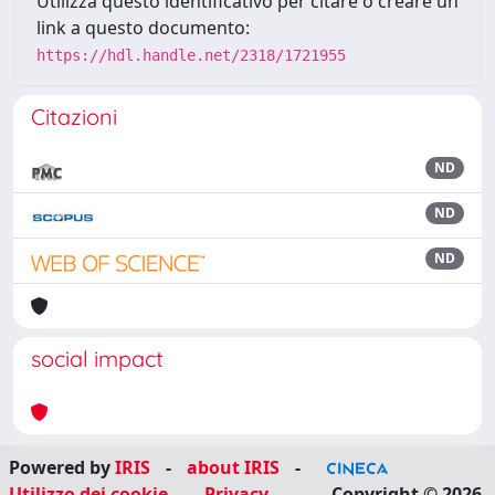
Utilizza questo identificativo per citare o creare un
link a questo documento:
https://hdl.handle.net/2318/1721955
Citazioni
ND
ND
ND
social impact
Powered by
IRIS
-
about IRIS
-
Utilizzo dei cookie
-
Privacy
Copyright © 2026