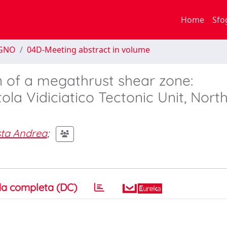
Home
Sfo
EGNO
04D-Meeting abstract in volume
n of a megathrust shear zone:
ola Vidiciatico Tectonic Unit, Nort
sta Andrea
;
a completa (DC)