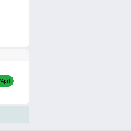
/Apri