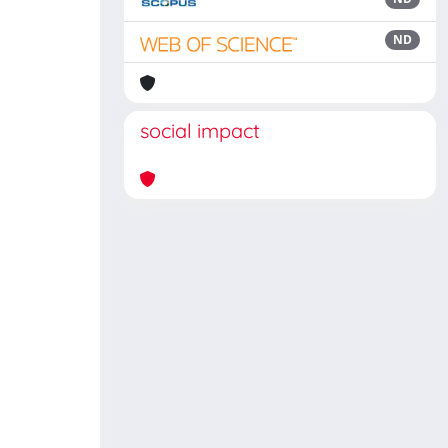
ND
social impact