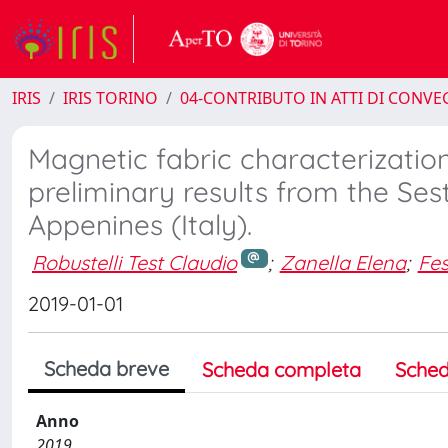
IRIS
IRIS TORINO
04-CONTRIBUTO IN ATTI DI CONV
Magnetic fabric characterizatio
preliminary results from the Sest
Appenines (Italy).
Robustelli Test Claudio
;
Zanella Elena
;
Fe
2019-01-01
Scheda breve
Scheda completa
Sched
Anno
2019