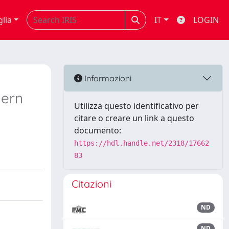
glia
IT
LOGIN
Informazioni
hern
Utilizza questo identificativo per
citare o creare un link a questo
documento:
https://hdl.handle.net/2318/17662
83
Citazioni
ND
ND