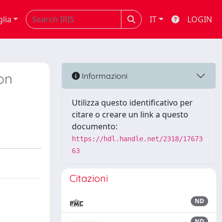
glia
IT
LOGIN
on
Informazioni
Utilizza questo identificativo per
citare o creare un link a questo
documento:
https://hdl.handle.net/2318/17673
63
Citazioni
ND
ND