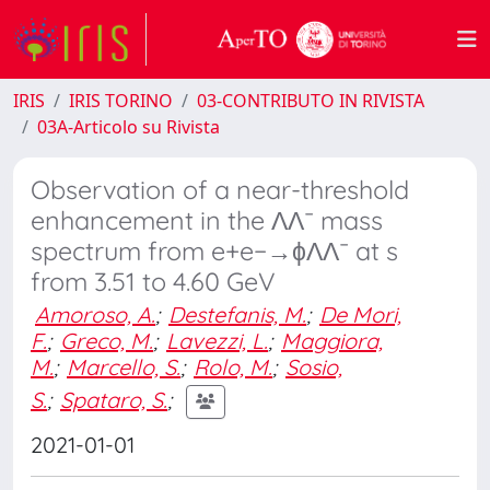
IRIS
IRIS TORINO
03-CONTRIBUTO IN RIVISTA
03A-Articolo su Rivista
Observation of a near-threshold
enhancement in the ΛΛ¯ mass
spectrum from e+e−→ϕΛΛ¯ at s
from 3.51 to 4.60 GeV
Amoroso, A.
;
Destefanis, M.
;
De Mori,
F.
;
Greco, M.
;
Lavezzi, L.
;
Maggiora,
M.
;
Marcello, S.
;
Rolo, M.
;
Sosio,
S.
;
Spataro, S.
;
2021-01-01