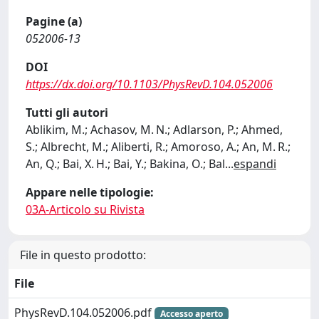
Pagine (a)
052006-13
DOI
https://dx.doi.org/10.1103/PhysRevD.104.052006
Tutti gli autori
Ablikim, M.; Achasov, M. N.; Adlarson, P.; Ahmed,
S.; Albrecht, M.; Aliberti, R.; Amoroso, A.; An, M. R.;
An, Q.; Bai, X. H.; Bai, Y.; Bakina, O.; Bal
...
espandi
Appare nelle tipologie:
03A-Articolo su Rivista
File in questo prodotto:
File
PhysRevD.104.052006.pdf
Accesso aperto