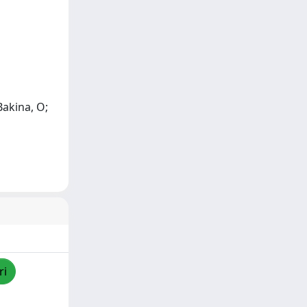
Bakina, O;
ri