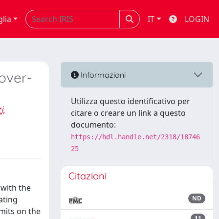
glia
IT
LOGIN
over-
Informazioni
Utilizza questo identificativo per
i,
citare o creare un link a questo
documento:
https://hdl.handle.net/2318/18746
25
Citazioni
 with the
ating
ND
imits on the
11