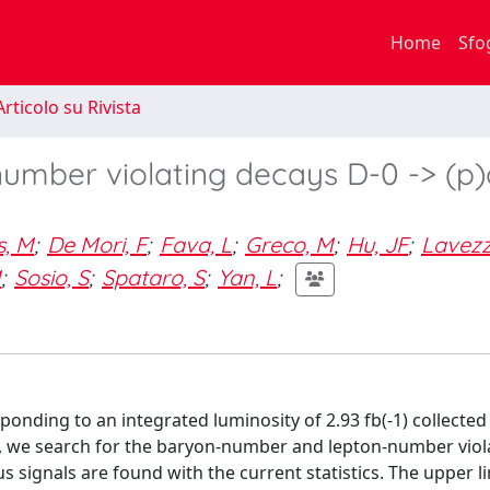
Home
Sfo
rticolo su Rivista
umber violating decays D-0 -> (p)
s, M
;
De Mori, F
;
Fava, L
;
Greco, M
;
Hu, JF
;
Lavezz
M
;
Sosio, S
;
Spataro, S
;
Yan, L
;
ponding to an integrated luminosity of 2.93 fb(-1) collected
eV, we search for the baryon-number and lepton-number viol
us signals are found with the current statistics. The upper l