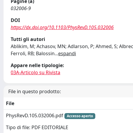
Pagine (a)
032006-9
DOI
https://dx.doi.org/10.1103/PhysRevD.105.032006
Tutti gli autori
Ablikim, M; Achasov, MN; Adlarson, P; Ahmed, S; Albrecht
Ferroli, RB; Balossin
...
espandi
Appare nelle tipologie:
03A-Articolo su Rivista
File in questo prodotto:
File
PhysRevD.105.032006.pdf
Accesso aperto
Tipo di file: PDF EDITORIALE