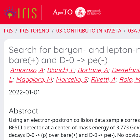
IRIS
IRIS TORINO
03-CONTRIBUTO IN RIVISTA
03A-A
Search for baryon- and lepton-n
bare(+) and D-0 -> pe(-)
Amoroso, A
;
Bianchi, F
;
Bortone, A
;
Destefani
L
;
Maggiora, M
;
Marcello, S
;
Rivetti, A
;
Rolo, 
2022-01-01
Abstract
Using an electron-positron collision data sample corres
BESIII detector at a center-of-mass energy of 3.773 G
decays D-0 -> (p) over bare(+) and D-0 -> pe(-). No obvio