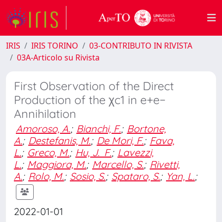
IRIS
IRIS TORINO
03-CONTRIBUTO IN RIVISTA
03A-Articolo su Rivista
First Observation of the Direct
Production of the χc1 in e+e−
Annihilation
Amoroso, A.
;
Bianchi, F.
;
Bortone,
A.
;
Destefanis, M.
;
De Mori, F.
;
Fava,
L.
;
Greco, M.
;
Hu, J. F.
;
Lavezzi,
L.
;
Maggiora, M.
;
Marcello, S.
;
Rivetti,
A.
;
Rolo, M.
;
Sosio, S.
;
Spataro, S.
;
Yan, L.
;
2022-01-01