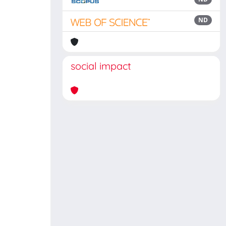
ND
social impact