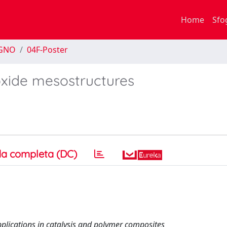
Home
Sfo
EGNO
04F-Poster
oxide mesostructures
a completa (DC)
lications in catalysis and polymer composites