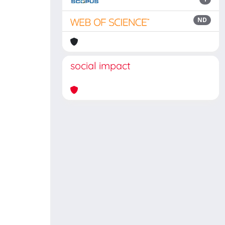
ND
social impact