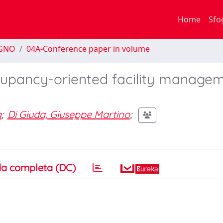
Home
Sfo
EGNO
04A-Conference paper in volume
cupancy-oriented facility managem
a
;
Di Giuda, Giuseppe Martino
;
a completa (DC)