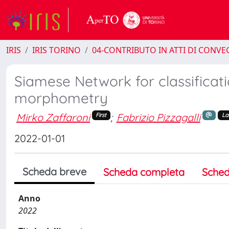
IRIS
IRIS TORINO
04-CONTRIBUTO IN ATTI DI CONV
Siamese Network for classificat
morphometry
Mirko Zaffaroni
;
Fabrizio Pizzagalli
First
La
2022-01-01
Scheda breve
Scheda completa
Sched
Anno
2022