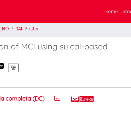
Home
Sfo
EGNO
04F-Poster
ion of MCI using sulcal-based
st
a completa (DC)