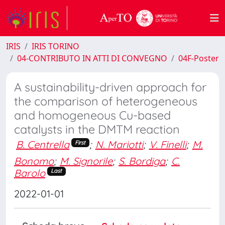
IRIS
IRIS TORINO
04-CONTRIBUTO IN ATTI DI CONVEGNO
04F-Poster
A sustainability-driven approach for
the comparison of heterogeneous
and homogeneous Cu-based
catalysts in the DMTM reaction
B. Centrella
;
N. Mariotti
;
V. Finelli
;
M.
First
Bonomo
;
M. Signorile
;
S. Bordiga
;
C.
Barolo
Last
2022-01-01