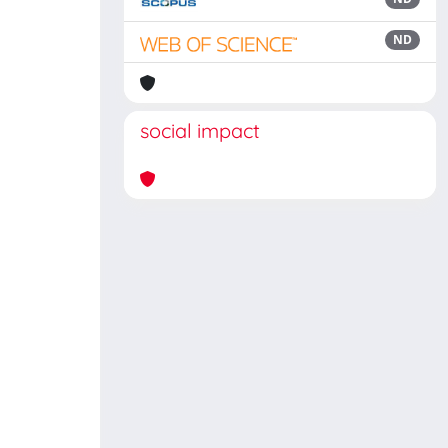
ND
social impact