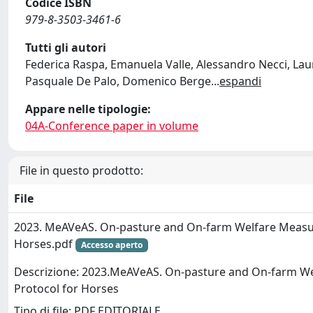
Codice ISBN
979-8-3503-3461-6
Tutti gli autori
Federica Raspa, Emanuela Valle, Alessandro Necci, Laur
Pasquale De Palo, Domenico Berge
...
espandi
Appare nelle tipologie:
04A-Conference paper in volume
File in questo prodotto:
File
2023. MeAVeAS. On-pasture and On-farm Welfare Measu
Horses.pdf
Accesso aperto
Descrizione: 2023.MeAVeAS. On-pasture and On-farm W
Protocol for Horses
Tipo di file: PDF EDITORIALE