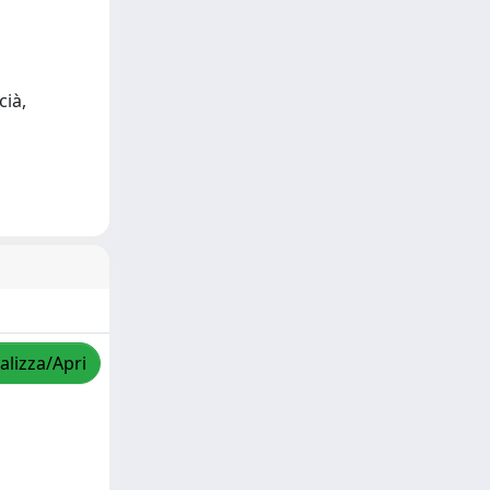
cià,
alizza/Apri