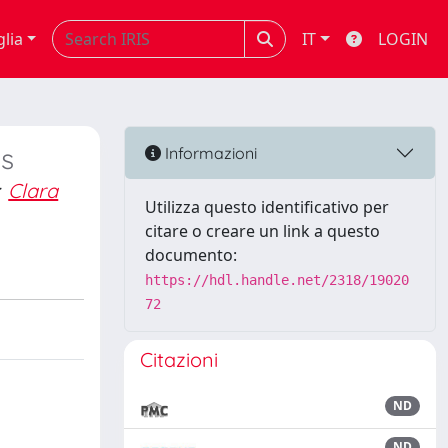
glia
IT
LOGIN
s
Informazioni
;
Clara
Utilizza questo identificativo per
citare o creare un link a questo
documento:
https://hdl.handle.net/2318/19020
72
Citazioni
ND
ND