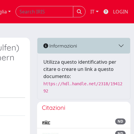
glia
IT
LOGIN
lfen)
Informazioni
hern
Utilizza questo identificativo per
citare o creare un link a questo
documento:
https://hdl.handle.net/2318/19412
92
Citazioni
ND
ND