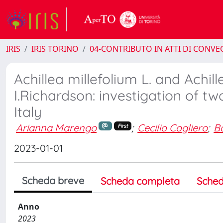
IRIS
IRIS TORINO
04-CONTRIBUTO IN ATTI DI CONV
Achillea millefolium L. and Achi
I.Richardson: investigation of tw
Italy
Arianna Marengo
;
Cecilia Cagliero
;
B
First
2023-01-01
Scheda breve
Scheda completa
Sched
Anno
2023