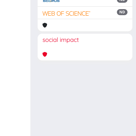
ND
social impact