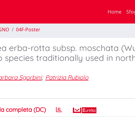
Home
Sfo
EGNO
04F-Poster
llea erba-rotta subsp. moschata (Wu
o species traditionally used in nort
arbara Sgorbini
;
Patrizia Rubiolo
a completa (DC)