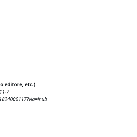
o editore, etc.)
011-7
121824000117?via=ihub