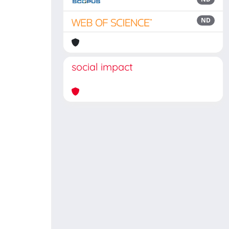
ND
social impact