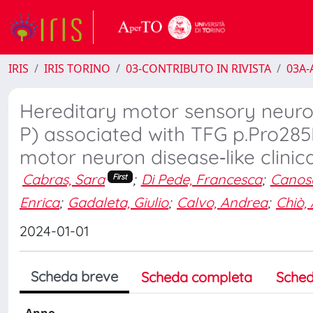
IRIS
IRIS TORINO
03-CONTRIBUTO IN RIVISTA
03A-A
Hereditary motor sensory neuro
P) associated with TFG p.Pro285L
motor neuron disease‐like clinica
Cabras, Sara
;
Di Pede, Francesca
;
Canosa
First
Enrica
;
Gadaleta, Giulio
;
Calvo, Andrea
;
Chiò,
2024-01-01
Scheda breve
Scheda completa
Sched
Anno