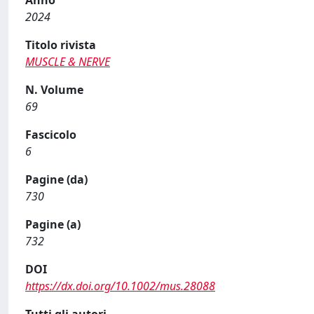
2024
Titolo rivista
MUSCLE & NERVE
N. Volume
69
Fascicolo
6
Pagine (da)
730
Pagine (a)
732
DOI
https://dx.doi.org/10.1002/mus.28088
Tutti gli autori