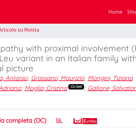
Home
Sfo
rticolo su Rivista
pathy with proximal involvement 
eu variant in an Italian family wit
l picture
, Antonio
;
Grassano, Maurizio
;
Mongini, Tiziana
 Adriano
;
Moglia, Cristina
;
Gallone, Salvato
Co-last
a completa (DC)