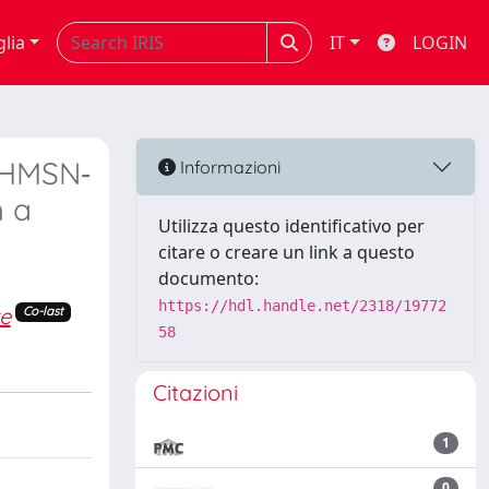
glia
IT
LOGIN
(HMSN‐
Informazioni
h a
Utilizza questo identificativo per
citare o creare un link a questo
documento:
https://hdl.handle.net/2318/19772
re
Co-last
58
Citazioni
1
0