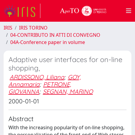
IRIS
IRIS TORINO
04-CONTRIBUTO IN ATTI DI CONVEGNO
04A-Conference paper in volume
Adaptive user interfaces for on-line
shopping,
ARDISSONO, Liliana
;
GOY,
Annamaria
;
PETRONE,
GIOVANNA
;
SEGNAN, MARINO
2000-01-01
Abstract
With the increasing popularity of on-line shopping,
the personalization of the front-end of Web stores