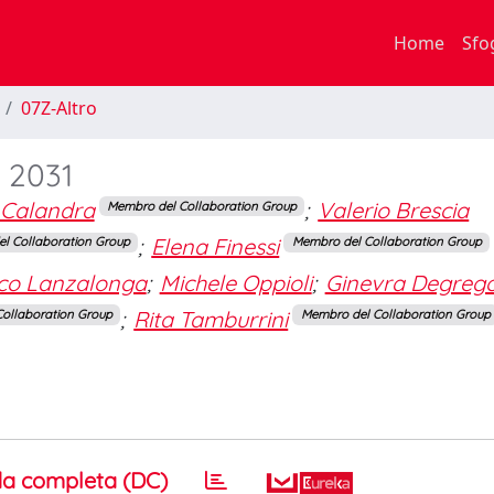
Home
Sfo
07Z-Altro
o 2031
 Calandra
;
Valerio Brescia
Membro del Collaboration Group
;
Elena Finessi
l Collaboration Group
Membro del Collaboration Group
co Lanzalonga
;
Michele Oppioli
;
Ginevra Degrego
;
Rita Tamburrini
ollaboration Group
Membro del Collaboration Group
a completa (DC)