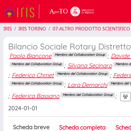
IRIS
IRIS TORINO
07-ALTRO PRODOTTO SCIENTIFICO
Bilancio Sociale Rotary Distrett
Paolo Biancone
;
Davide
Membro del Collaboration Group
;
Silvana Secinaro
Membro del Collaboration Group
Membro de
;
Federico Chmet
;
Federi
Membro del Collaboration Group
;
Lara Demarchi
Membro del Collaboration Group
Membro del C
;
Federica Bassano
;
Membro del Collaboration Group
2024-01-01
Scheda breve
Scheda completa
Sched