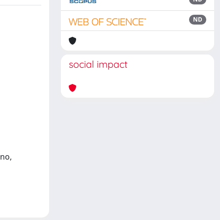
ND
social impact
ono,