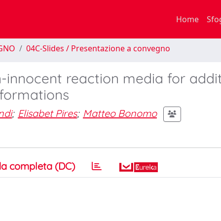
Home
Sfo
EGNO
04C-Slides / Presentazione a convegno
n-innocent reaction media for addit
sformations
ndi
;
Elisabet Pires
;
Matteo Bonomo
a completa (DC)