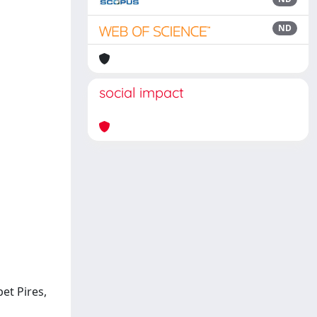
ND
social impact
et Pires,