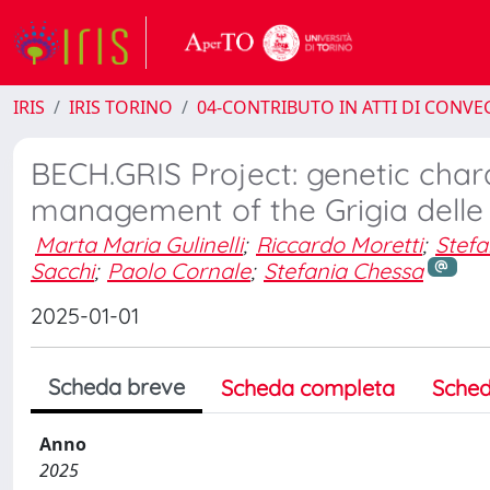
IRIS
IRIS TORINO
04-CONTRIBUTO IN ATTI DI CONV
BECH.GRIS Project: genetic char
management of the Grigia delle V
Marta Maria Gulinelli
;
Riccardo Moretti
;
Stefa
Sacchi
;
Paolo Cornale
;
Stefania Chessa
2025-01-01
Scheda breve
Scheda completa
Sched
Anno
2025