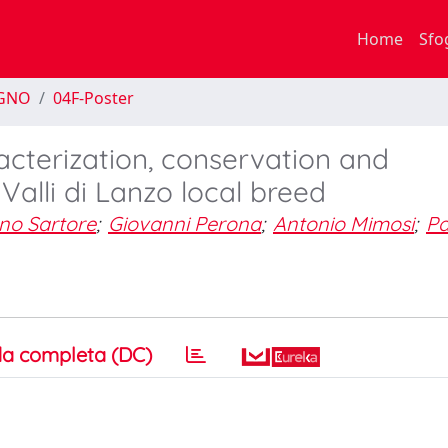
Home
Sfo
EGNO
04F-Poster
acterization, conservation and
alli di Lanzo local breed
no Sartore
;
Giovanni Perona
;
Antonio Mimosi
;
Pa
a completa (DC)