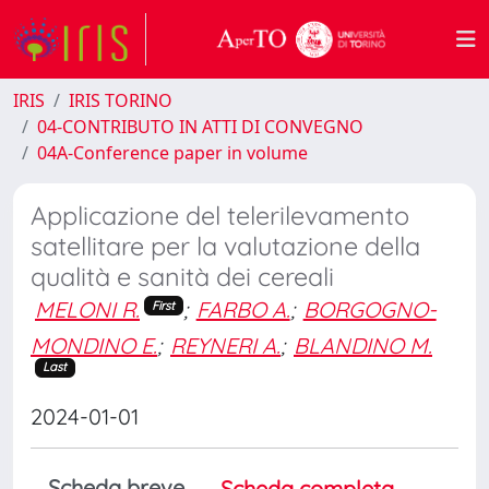
IRIS
IRIS TORINO
04-CONTRIBUTO IN ATTI DI CONVEGNO
04A-Conference paper in volume
Applicazione del telerilevamento
satellitare per la valutazione della
qualità e sanità dei cereali
MELONI R.
;
FARBO A.
;
BORGOGNO-
First
MONDINO E.
;
REYNERI A.
;
BLANDINO M.
Last
2024-01-01
Scheda breve
Scheda completa