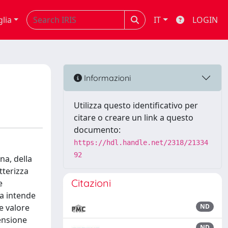
glia
IT
LOGIN
Informazioni
Utilizza questo identificativo per
citare o creare un link a questo
documento:
https://hdl.handle.net/2318/21334
92
na, della
tterizza
Citazioni
e
za intende
e valore
ND
ensione
ND