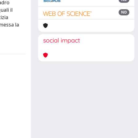
uadro
ali il
ND
izia
omessa la
social impact