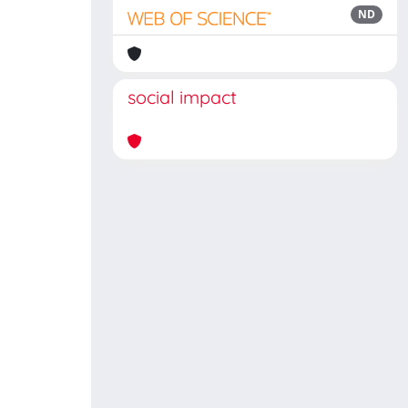
ND
social impact